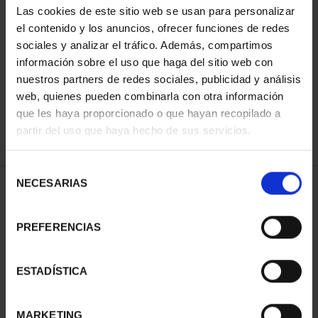
Las cookies de este sitio web se usan para personalizar
el contenido y los anuncios, ofrecer funciones de redes
sociales y analizar el tráfico. Además, compartimos
ORDENAR POR:
información sobre el uso que haga del sitio web con
nuestros partners de redes sociales, publicidad y análisis
web, quienes pueden combinarla con otra información
que les haya proporcionado o que hayan recopilado a
REFINAR
partir del uso que haya hecho de sus servicios.
Selección
NECESARIAS
de
2 Productos encontrados
consentimiento
PREFERENCIAS
ESTADÍSTICA
MARKETING