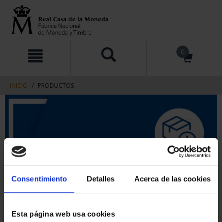
saltar
Saltar
0
al
al
contenido
men
de
navegacin
INICIO
PRODUCTOS
Consentimiento
Detalles
Acerca de las cookies
Esta página web usa cookies