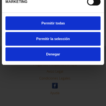
MARKETING
REFINAR
Permitir todas
Permitir la selección
Información General
Denegar
Contacto
Preguntas Frequentes (FAQs)
Aviso Legal
Condiciones Legales
Ayuda