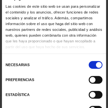
Las cookies de este sitio web se usan para personalizar
el contenido y los anuncios, ofrecer funciones de redes
sociales y analizar el tráfico. Además, compartimos
información sobre el uso que haga del sitio web con
nuestros partners de redes sociales, publicidad y análisis
web, quienes pueden combinarla con otra información
que les haya proporcionado o que hayan recopilado a
partir del uso que haya hecho de sus servicios.
PATRIMONIO
PATRIMONIO
NACIONAL I - EL
NACIONAL II - PALACIO
ESCORIAL
REAL DE...
Selección
73,00 €
73,00 €
NECESARIAS
de
consentimiento
PREFERENCIAS
ESTADÍSTICA
ORDENAR POR: