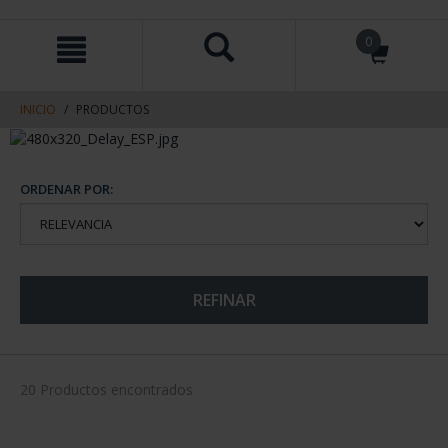
saltar
Saltar
0
al
al
contenido
men
de
navegacin
INICIO
PRODUCTOS
ORDENAR POR:
REFINAR
20 Productos encontrados