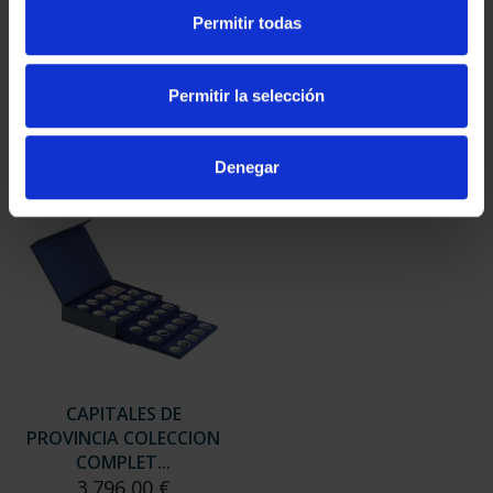
SUSCRIPCIÓN
SUSCRIPCIÓN
Permitir todas
CAPITALES DE
CAPITALES DE
PROVINCIA 3
PROVINCIA 4
949,00 €
949,00 €
Permitir la selección
Sólo para usuarios
Sólo para usuarios
registrados
registrados
Denegar
CAPITALES DE
PROVINCIA COLECCION
COMPLET...
3.796,00 €