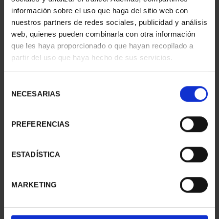
información sobre el uso que haga del sitio web con
nuestros partners de redes sociales, publicidad y análisis
web, quienes pueden combinarla con otra información
SUSCRIPCIÓN
SUSCRIPCIÓN
que les haya proporcionado o que hayan recopilado a
CAPITALES DE
CAPITALES DE
partir del uso que haya hecho de sus servicios.
PROVINCIA 1
PROVINCIA 2
949,00 €
949,00 €
Selección
Sólo para usuarios
Sólo para usuarios
NECESARIAS
de
registrados
registrados
consentimiento
PREFERENCIAS
ESTADÍSTICA
MARKETING