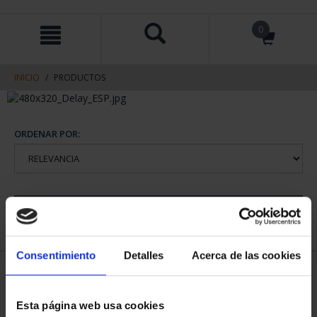
saltar
Saltar
0
al
al
contenido
men
de
navegacin
INICIO
PRODUCTOS
ORDENAR POR:
REFINAR
Consentimiento
Detalles
Acerca de las cookies
2 Productos encontrados
Esta página web usa cookies