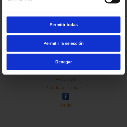
REFINAR
Permitir todas
Permitir la selección
Información General
Denegar
Contacto
Preguntas Frequentes (FAQs)
Aviso Legal
Condiciones Legales
Ayuda