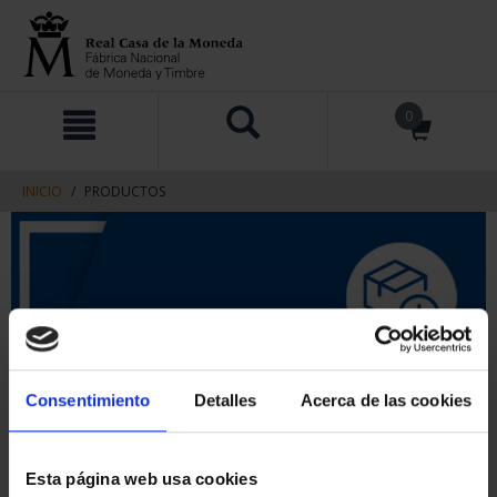
saltar
Saltar
0
al
al
contenido
men
de
navegacin
INICIO
PRODUCTOS
Consentimiento
Detalles
Acerca de las cookies
Esta página web usa cookies