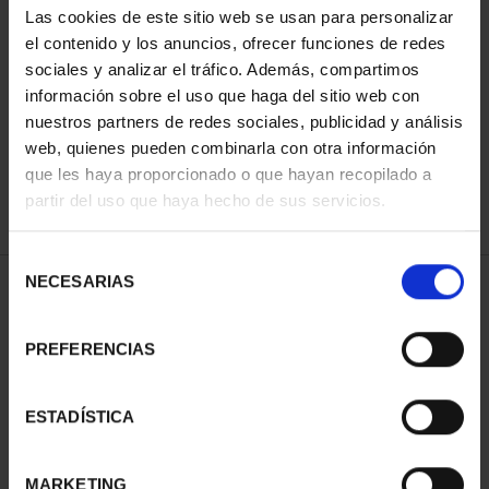
Las cookies de este sitio web se usan para personalizar
el contenido y los anuncios, ofrecer funciones de redes
sociales y analizar el tráfico. Además, compartimos
ORDENAR POR:
información sobre el uso que haga del sitio web con
nuestros partners de redes sociales, publicidad y análisis
web, quienes pueden combinarla con otra información
que les haya proporcionado o que hayan recopilado a
REFINAR
partir del uso que haya hecho de sus servicios.
Selección
NECESARIAS
de
2 Productos encontrados
consentimiento
PREFERENCIAS
ESTADÍSTICA
MARKETING