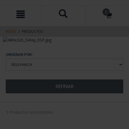
saltar
Saltar
0
al
al
contenido
men
de
navegacin
INICIO
PRODUCTOS
ORDENAR POR:
REFINAR
5 Productos encontrados