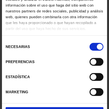
información sobre el uso que haga del sitio web con
nuestros partners de redes sociales, publicidad y análisis
web, quienes pueden combinarla con otra información
que les haya proporcionado o que hayan recopilado a
partir del uso que haya hecho de sus servicios.
SUSCRIPCIÓN
SUSCRIPCIÓN
CAPITALES DE
CAPITALES DE
PROVINCIA 3
PROVINCIA 4
Selección
949,00 €
949,00 €
NECESARIAS
de
consentimiento
Sólo para usuarios
Sólo para usuarios
registrados
registrados
PREFERENCIAS
ESTADÍSTICA
MARKETING