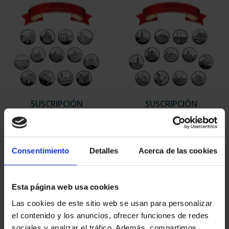
SUSCRIPCIÓN
SUSCRIPCIÓN
CAPITALES DE
CAPITALES DE
PROVINCIA 1
PROVINCIA 2
949,00 €
949,00 €
Consentimiento
Detalles
Acerca de las cookies
Sólo para usuarios
Sólo para usuarios
registrados
registrados
Esta página web usa cookies
Las cookies de este sitio web se usan para personalizar
el contenido y los anuncios, ofrecer funciones de redes
sociales y analizar el tráfico. Además, compartimos