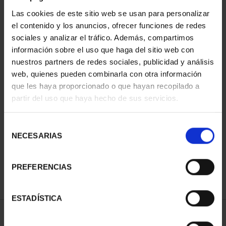
Las cookies de este sitio web se usan para personalizar
el contenido y los anuncios, ofrecer funciones de redes
sociales y analizar el tráfico. Además, compartimos
información sobre el uso que haga del sitio web con
nuestros partners de redes sociales, publicidad y análisis
web, quienes pueden combinarla con otra información
que les haya proporcionado o que hayan recopilado a
partir del uso que haya hecho de sus servicios.
CAPITALES DE
PROVINCIA COLECCION
Selección
COMPLET...
NECESARIAS
de
3.796,00 €
consentimiento
PREFERENCIAS
ESTADÍSTICA