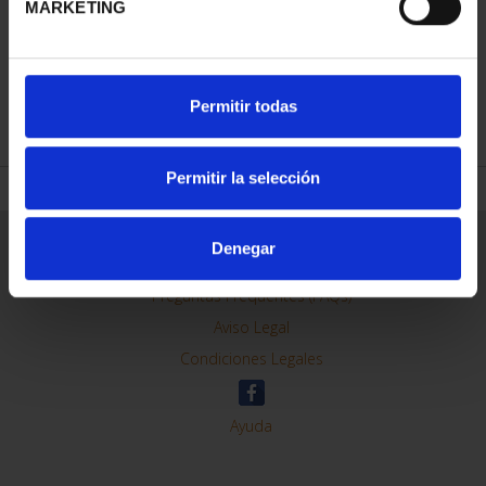
MARKETING
REFINAR
Permitir todas
Permitir la selección
Información General
Denegar
Contacto
Preguntas Frequentes (FAQs)
Aviso Legal
Condiciones Legales
Ayuda