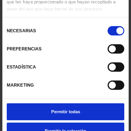
que les haya proporcionado o que hayan recopilado a
- LLEIDA
- TARRAGONA
partir del uso que haya hecho de sus servicios.
73,00 €
73,00 €
Selección
NECESARIAS
de
consentimiento
PREFERENCIAS
ESTADÍSTICA
MARKETING
SUSCRIPCIÓN
SUSCRIPCIÓN
CAPITALES DE
CAPITALES DE
Permitir todas
PROVINCIA 1
PROVINCIA 2
949,00 €
949,00 €
Permitir la selección