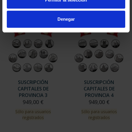
Sólo para usuarios
Sólo para usuarios
registrados
registrados
Denegar
SUSCRIPCIÓN
SUSCRIPCIÓN
CAPITALES DE
CAPITALES DE
PROVINCIA 3
PROVINCIA 4
949,00 €
949,00 €
Sólo para usuarios
Sólo para usuarios
registrados
registrados