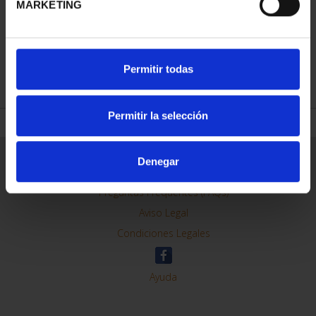
MARKETING
REFINAR
Permitir todas
Permitir la selección
Información General
Denegar
Contacto
Preguntas Frequentes (FAQs)
Aviso Legal
Condiciones Legales
Ayuda