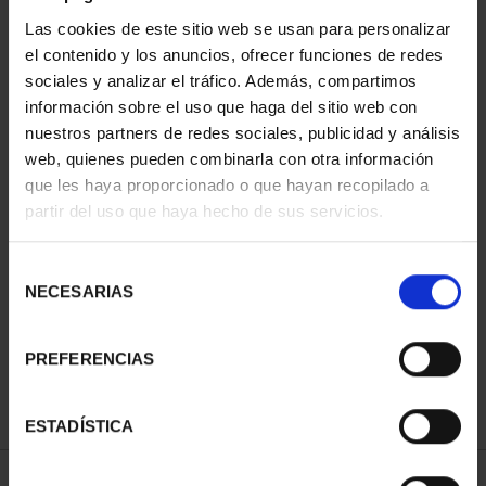
Las cookies de este sitio web se usan para personalizar
el contenido y los anuncios, ofrecer funciones de redes
sociales y analizar el tráfico. Además, compartimos
información sobre el uso que haga del sitio web con
nuestros partners de redes sociales, publicidad y análisis
web, quienes pueden combinarla con otra información
que les haya proporcionado o que hayan recopilado a
partir del uso que haya hecho de sus servicios.
CAPITALES DE
PROVINCIA COLECCION
Selección
COMPLET...
NECESARIAS
de
3.796,00 €
consentimiento
PREFERENCIAS
ESTADÍSTICA