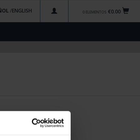
ÑOL
/
€0.00
0
ELEMENTOS