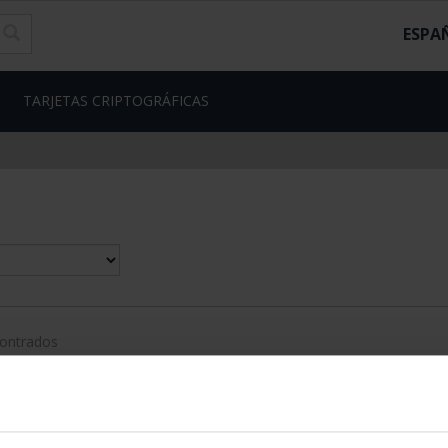
ESPA
TARJETAS CRIPTOGRÁFICAS
contrados