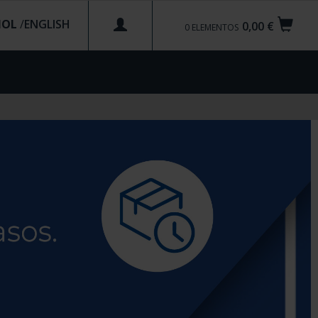
ÑOL
/
0,00 €
0
ELEMENTOS