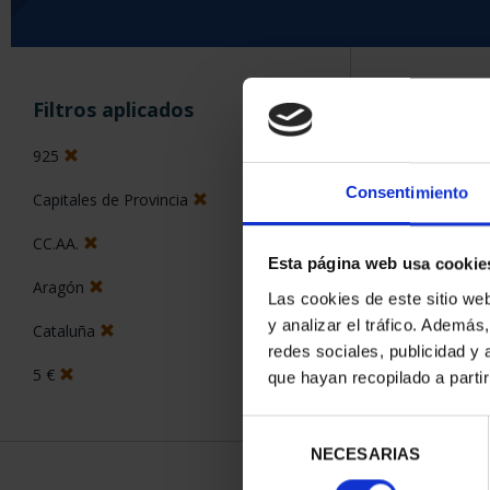
ORDENAR POR:
Filtros aplicados
925
Consentimiento
Capitales de Provincia
5 Productos en
CC.AA.
Esta página web usa cookie
Aragón
Las cookies de este sitio we
y analizar el tráfico. Ademá
Cataluña
redes sociales, publicidad y
5 €
que hayan recopilado a parti
Selección
NECESARIAS
de
consentimiento