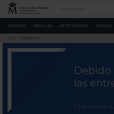
saltar
Saltar
al
al
contenido
men
de
navegacin
MONEDAS
MEDALLAS
ARTES GRÁFICAS
REGALOS
INICIO
PRODUCTOS