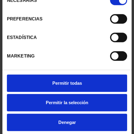
NECESARIAS
de
consentimiento
PREFERENCIAS
SUSCRIPCIÓN
SUSCRIPCIÓN
CAPITALES DE
CAPITALES DE
PROVINCIA 1
PROVINCIA 2
ESTADÍSTICA
949,00 €
949,00 €
Sólo para usuarios
Sólo para usuarios
MARKETING
registrados
registrados
Permitir todas
Permitir la selección
Denegar