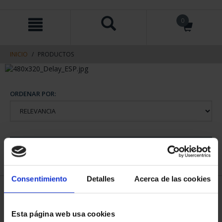
saltar
Saltar
0
al
al
contenido
men
de
navegacin
INICIO
PRODUCTOS
ORDENAR POR:
REFINAR
Consentimiento
Detalles
Acerca de las cookies
2 Productos encontrados
Esta página web usa cookies