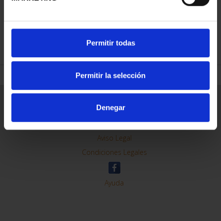
REFINAR
Permitir todas
Permitir la selección
Información General
Denegar
Contacto
Preguntas Frequentes (FAQs)
Aviso Legal
Condiciones Legales
Ayuda