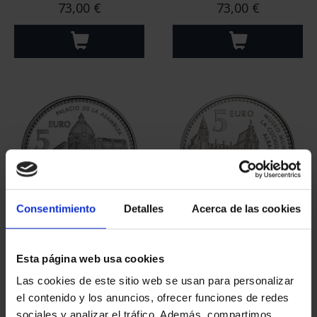
CAPITALES ESPAÑOLAS
CAPITALES ESPAÑOLAS
- LAS PALMAS
- BARCELONA
73,00 €
73,00 €
Consentimiento
Detalles
Acerca de las cookies
Esta página web usa cookies
CAPITALES ESPAÑOLAS
CAPITALES ESPAÑOLAS
- CEUTA
- ALBACETE
Las cookies de este sitio web se usan para personalizar
73,00 €
73,00 €
el contenido y los anuncios, ofrecer funciones de redes
sociales y analizar el tráfico. Además, compartimos