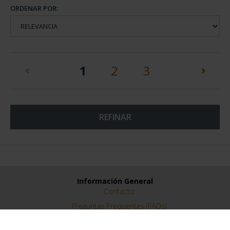
ORDENAR POR:
(current)
1
2
3
REFINAR
Información General
Contacto
Preguntas Frequentes (FAQs)