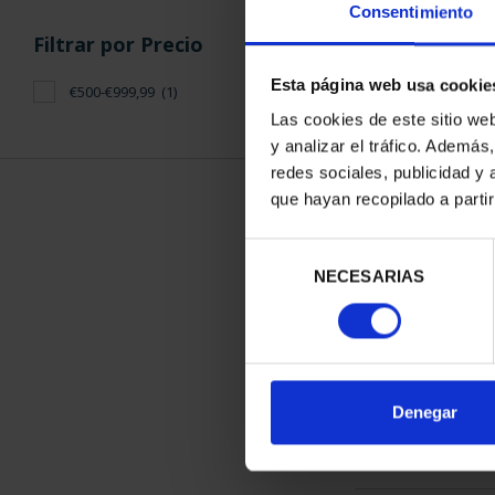
Consentimiento
Filtrar por Precio
Esta página web usa cookie
€500-€999,99
(1)
Las cookies de este sitio we
y analizar el tráfico. Ademá
XIII SERIE I
redes sociales, publicidad y
"CAPI
que hayan recopilado a parti
595,
Selección
NECESARIAS
de
consentimiento
ORDENAR POR:
Denegar