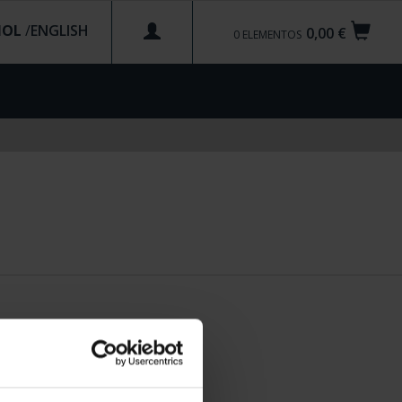
ÑOL
/
0,00 €
0
ELEMENTOS