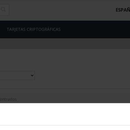
ESPA
TARJETAS CRIPTOGRÁFICAS
contrados