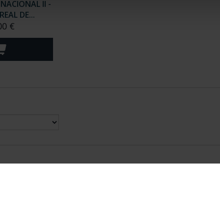
ACIONAL II -
EAL DE...
00 €
nes Legales
|
|
Ayuda
|