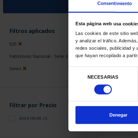
Consentimiento
Esta página web usa cookie
ORDENAR POR:
Filtros aplicados
Las cookies de este sitio we
y analizar el tráfico. Ademá
925
redes sociales, publicidad y
que hayan recopilado a parti
Patrimonio Nacional - Serie II
1 Productos en
Series
Selección
NECESARIAS
de
consentimiento
Filtrar por Precio
Denegar
€50-€199,99
(1)