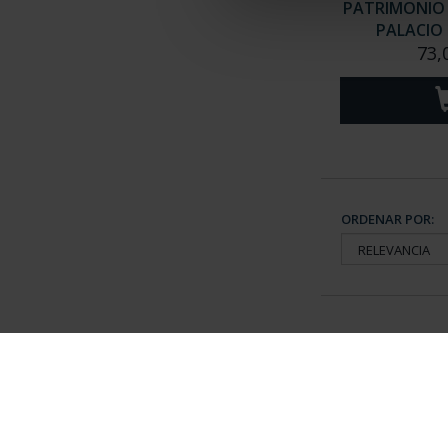
PATRIMONIO N
PALACIO R
73,
ORDENAR POR:
Información General
Contacto
|
Preguntas Frequentes (FAQs)
|
Aviso Legal
|
Condicio