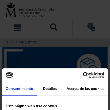
saltar
Saltar
0
al
al
contenido
men
de
navegacin
INICIO
PRODUCTOS
Consentimiento
Detalles
Acerca de las cookies
Esta página web usa cookies