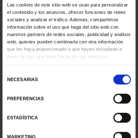
Las cookies de este sitio web se usan para personalizar
el contenido y los anuncios, ofrecer funciones de redes
sociales y analizar el tráfico. Además, compartimos
ORDENAR POR:
información sobre el uso que haga del sitio web con
nuestros partners de redes sociales, publicidad y análisis
web, quienes pueden combinarla con otra información
que les haya proporcionado o que hayan recopilado a
REFINAR
partir del uso que haya hecho de sus servicios.
Selección
NECESARIAS
de
1 Productos encontrados
consentimiento
PREFERENCIAS
ESTADÍSTICA
MARKETING