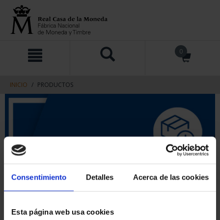
saltar
Saltar
0
al
al
contenido
men
de
navegacin
INICIO
PRODUCTOS
Consentimiento
Detalles
Acerca de las cookies
Esta página web usa cookies