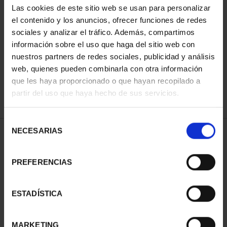
Las cookies de este sitio web se usan para personalizar
el contenido y los anuncios, ofrecer funciones de redes
sociales y analizar el tráfico. Además, compartimos
ORDENAR POR:
información sobre el uso que haga del sitio web con
nuestros partners de redes sociales, publicidad y análisis
web, quienes pueden combinarla con otra información
que les haya proporcionado o que hayan recopilado a
REFINAR
partir del uso que haya hecho de sus servicios.
Selección
NECESARIAS
de
1 Productos encontrados
consentimiento
PREFERENCIAS
ESTADÍSTICA
MARKETING