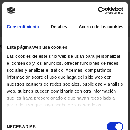
saltar
Saltar
0
al
al
contenido
men
de
Consentimiento
Detalles
Acerca de las cookies
navegacin
INICIO
PRODUCTOS
0 Productos encontrados
Esta página web usa cookies
Las cookies de este sitio web se usan para personalizar
Información General
el contenido y los anuncios, ofrecer funciones de redes
Contacto
sociales y analizar el tráfico. Además, compartimos
Preguntas Frequentes (FAQs)
información sobre el uso que haga del sitio web con
Aviso Legal
nuestros partners de redes sociales, publicidad y análisis
web, quienes pueden combinarla con otra información
Condiciones Legales
que les haya proporcionado o que hayan recopilado a
partir del uso que haya hecho de sus servicios.
Ayuda
Selección
NECESARIAS
de