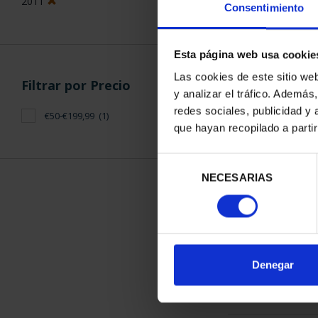
2011
Consentimiento
Esta página web usa cookie
Las cookies de este sitio we
Filtrar por Precio
y analizar el tráfico. Ademá
CAPITALES 
redes sociales, publicidad y
€50-€199,99
(1)
CIUDA
que hayan recopilado a parti
73,
Selección
NECESARIAS
de
consentimiento
ORDENAR POR:
Denegar