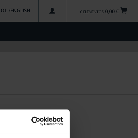
ÑOL
/
0,00 €
0
ELEMENTOS