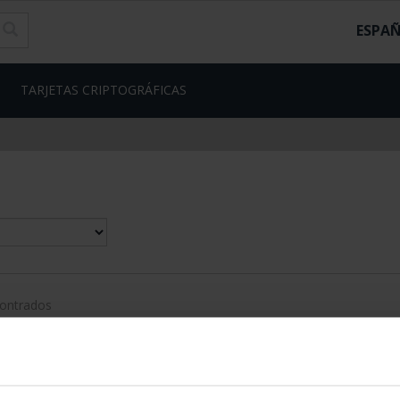
ESPA
TARJETAS CRIPTOGRÁFICAS
contrados