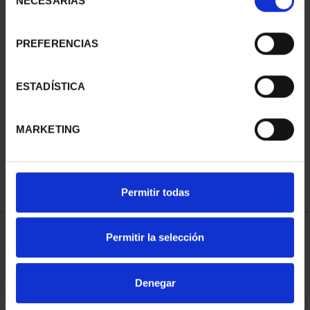
NECESARIAS
de
consentimiento
PREFERENCIAS
SUSCRIPCIÓN
SUSCRIPCIÓN
ESTADÍSTICA
CAPITALES DE
CAPITALES DE
PROVINCIA 3
PROVINCIA 4
MARKETING
949,00 €
949,00 €
Sólo para usuarios
Sólo para usuarios
registrados
registrados
Permitir todas
Permitir la selección
ORDENAR POR:
Denegar