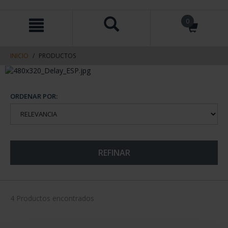
saltar
Saltar
0
al
al
contenido
men
de
navegacin
INICIO
PRODUCTOS
ORDENAR POR:
REFINAR
4 Productos encontrados