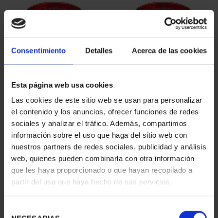
Consentimiento
Detalles
Acerca de las cookies
Esta página web usa cookies
SUSCRIPCIÓN
SUSCRIPCIÓN
Las cookies de este sitio web se usan para personalizar
CAPITALES DE
CAPITALES DE
el contenido y los anuncios, ofrecer funciones de redes
PROVINCIA 1
PROVINCIA 2
sociales y analizar el tráfico. Además, compartimos
949,00 €
949,00 €
información sobre el uso que haga del sitio web con
nuestros partners de redes sociales, publicidad y análisis
Sólo para usuarios
Sólo para usuarios
registrados
registrados
web, quienes pueden combinarla con otra información
que les haya proporcionado o que hayan recopilado a
partir del uso que haya hecho de sus servicios.
Selección