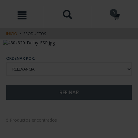
saltar
Saltar
0
al
al
contenido
men
de
navegacin
INICIO
PRODUCTOS
ORDENAR POR:
REFINAR
5 Productos encontrados