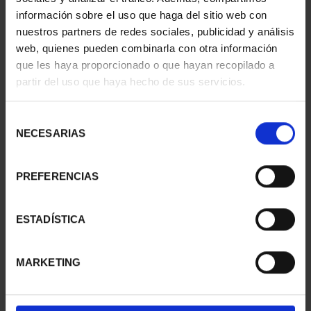
información sobre el uso que haga del sitio web con
nuestros partners de redes sociales, publicidad y análisis
web, quienes pueden combinarla con otra información
que les haya proporcionado o que hayan recopilado a
partir del uso que haya hecho de sus servicios.
SUSCRIPCIÓN
SUSCRIPCIÓN
CAPITALES DE
CAPITALES DE
Selección
PROVINCIA 3
PROVINCIA 4
NECESARIAS
de
949,00 €
949,00 €
consentimiento
Sólo para usuarios
Sólo para usuarios
PREFERENCIAS
registrados
registrados
ESTADÍSTICA
MARKETING