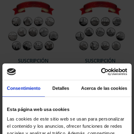
SUSCRIPCIÓN
SUSCRIPCIÓN
CAPITALES DE
CAPITALES DE
PROVINCIA 1
PROVINCIA 2
949,00 €
949,00 €
Consentimiento
Detalles
Acerca de las cookies
Sólo para usuarios
Sólo para usuarios
registrados
registrados
Esta página web usa cookies
Las cookies de este sitio web se usan para personalizar
el contenido y los anuncios, ofrecer funciones de redes
sociales y analizar el tráfico. Además, compartimos