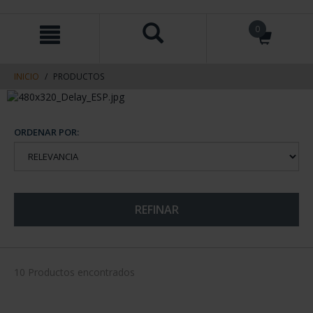
saltar
Saltar
0
al
al
contenido
men
de
navegacin
INICIO
PRODUCTOS
ORDENAR POR:
REFINAR
10 Productos encontrados