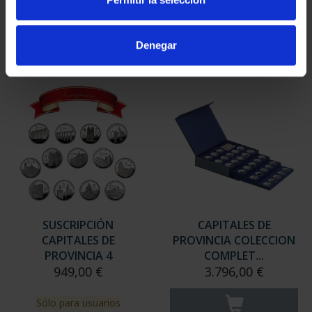
949,00 €
949,00 €
Sólo para usuarios
Sólo para usuarios
Denegar
registrados
registrados
SUSCRIPCIÓN
CAPITALES DE
CAPITALES DE
PROVINCIA COLECCION
PROVINCIA 4
COMPLET...
949,00 €
3.796,00 €
Sólo para usuarios