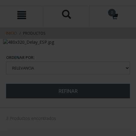
saltar
Saltar
0
al
al
contenido
men
de
navegacin
INICIO
PRODUCTOS
ORDENAR POR:
REFINAR
3 Productos encontrados