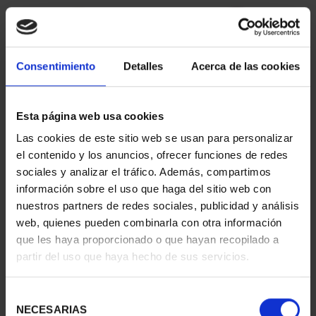
Consentimiento
Detalles
Acerca de las cookies
Esta página web usa cookies
Las cookies de este sitio web se usan para personalizar
CIUDADES PATRIMONIO
CIUDADES PATRIMONIO
el contenido y los anuncios, ofrecer funciones de redes
- ÁVILA
II - SALAMANCA
sociales y analizar el tráfico. Además, compartimos
73,00 €
73,00 €
información sobre el uso que haga del sitio web con
nuestros partners de redes sociales, publicidad y análisis
web, quienes pueden combinarla con otra información
que les haya proporcionado o que hayan recopilado a
partir del uso que haya hecho de sus servicios.
Selección
NECESARIAS
de