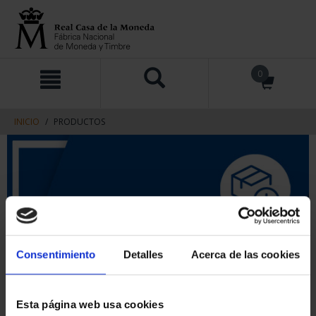
saltar
Saltar
0
al
al
contenido
men
de
navegacin
INICIO
PRODUCTOS
Consentimiento
Detalles
Acerca de las cookies
Esta página web usa cookies