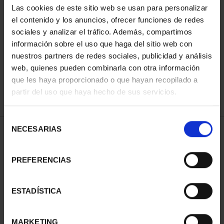
Las cookies de este sitio web se usan para personalizar
el contenido y los anuncios, ofrecer funciones de redes
sociales y analizar el tráfico. Además, compartimos
ORDENAR POR:
información sobre el uso que haga del sitio web con
nuestros partners de redes sociales, publicidad y análisis
web, quienes pueden combinarla con otra información
que les haya proporcionado o que hayan recopilado a
REFINAR
partir del uso que haya hecho de sus servicios.
Selección
NECESARIAS
de
1 Productos encontrados
consentimiento
PREFERENCIAS
ESTADÍSTICA
MARKETING