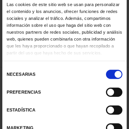
Las cookies de este sitio web se usan para personalizar
el contenido y los anuncios, ofrecer funciones de redes
sociales y analizar el tráfico. Además, compartimos
ORDENAR POR:
información sobre el uso que haga del sitio web con
nuestros partners de redes sociales, publicidad y análisis
web, quienes pueden combinarla con otra información
que les haya proporcionado o que hayan recopilado a
REFINAR
partir del uso que haya hecho de sus servicios.
Selección
NECESARIAS
de
2 Productos encontrados
consentimiento
PREFERENCIAS
ESTADÍSTICA
MARKETING