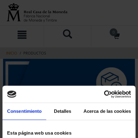
saltar
Saltar
0
al
al
contenido
men
de
navegacin
INICIO
PRODUCTOS
Consentimiento
Detalles
Acerca de las cookies
Esta página web usa cookies