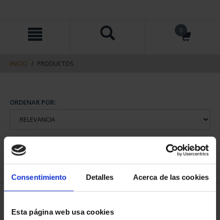
saltar
Saltar
0
al
al
contenido
men
de
navegacin
INICIO
PRODUCTOS
Consentimiento
Detalles
Acerca de las cookies
Esta página web usa cookies