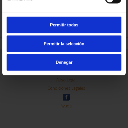
REFINAR
Permitir todas
Permitir la selección
Información General
Denegar
Contacto
Preguntas Frequentes (FAQs)
Aviso Legal
Condiciones Legales
Ayuda