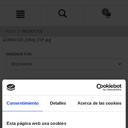
saltar
Saltar
0
al
al
contenido
men
de
navegacin
INICIO
PRODUCTOS
ORDENAR POR:
REFINAR
Consentimiento
Detalles
Acerca de las cookies
1 Productos encontrados
Esta página web usa cookies