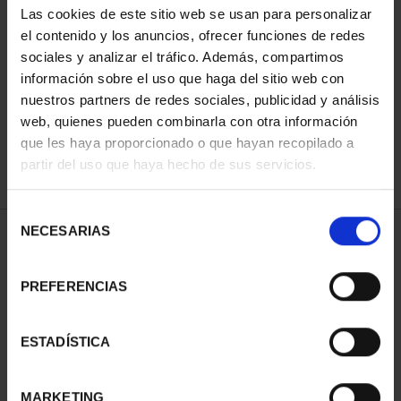
Las cookies de este sitio web se usan para personalizar
el contenido y los anuncios, ofrecer funciones de redes
sociales y analizar el tráfico. Además, compartimos
ORDENAR POR:
información sobre el uso que haga del sitio web con
nuestros partners de redes sociales, publicidad y análisis
web, quienes pueden combinarla con otra información
que les haya proporcionado o que hayan recopilado a
REFINAR
partir del uso que haya hecho de sus servicios.
Selección
NECESARIAS
de
1 Productos encontrados
consentimiento
PREFERENCIAS
ESTADÍSTICA
MARKETING