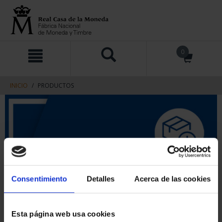
saltar
Saltar
0
al
al
contenido
men
de
navegacin
INICIO
PRODUCTOS
Consentimiento
Detalles
Acerca de las cookies
Esta página web usa cookies