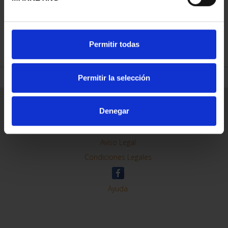
REFINAR
Permitir todas
Permitir la selección
Información General
Denegar
Contacto
Preguntas Frequentes (FAQs)
Aviso Legal
Condiciones Legales
Ayuda