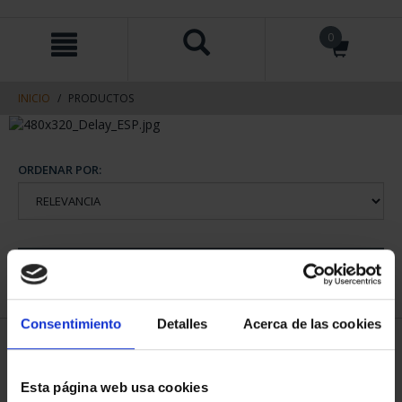
saltar
Saltar
0
al
al
contenido
men
de
navegacin
INICIO
PRODUCTOS
ORDENAR POR:
REFINAR
Consentimiento
Detalles
Acerca de las cookies
1 Productos encontrados
Esta página web usa cookies