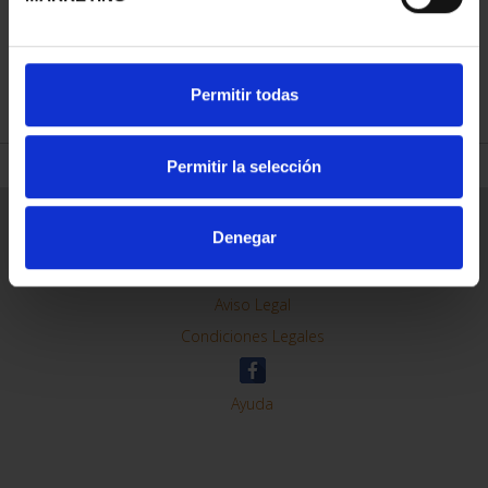
REFINAR
Permitir todas
Permitir la selección
Información General
Denegar
Contacto
Preguntas Frequentes (FAQs)
Aviso Legal
Condiciones Legales
Ayuda