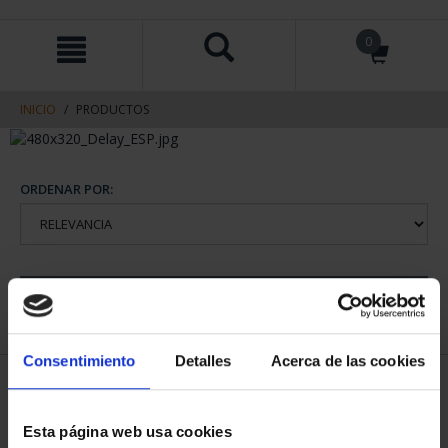
saltar
Saltar
0
al
al
contenido
men
de
navegacin
INICIO
PRODUCTOS
ORDENAR POR:
REFINAR
Consentimiento
Detalles
Acerca de las cookies
1 Productos encontrados
Esta página web usa cookies