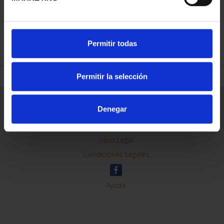
REFINAR
Permitir todas
Permitir la selección
Información General
Denegar
Contacto
Preguntas Frequentes (FAQs)
Aviso Legal
Condiciones Legales
Ayuda