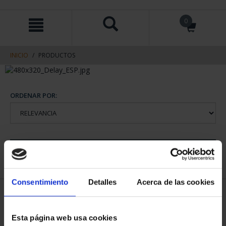
saltar
Saltar
0
al
al
contenido
men
de
navegacin
INICIO
PRODUCTOS
ORDENAR POR:
REFINAR
Consentimiento
Detalles
Acerca de las cookies
2 Productos encontrados
Esta página web usa cookies