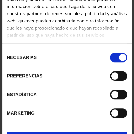
información sobre el uso que haga del sitio web con
nuestros partners de redes sociales, publicidad y análisis
web, quienes pueden combinarla con otra información
SUSCRIPCIÓN
SUSCRIPCIÓN
que les haya proporcionado o que hayan recopilado a
CAPITALES DE
CAPITALES DE
partir del uso que haya hecho de sus servicios.
PROVINCIA 1
PROVINCIA 2
949,00 €
949,00 €
Selección
Sólo para usuarios
Sólo para usuarios
NECESARIAS
de
registrados
registrados
consentimiento
PREFERENCIAS
ESTADÍSTICA
MARKETING