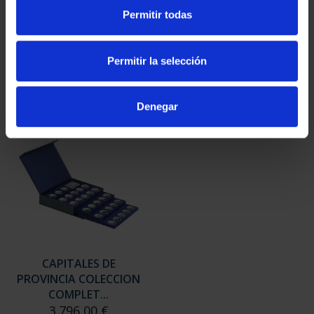
SUSCRIPCIÓN
SUSCRIPCIÓN
Permitir todas
CAPITALES DE
CAPITALES DE
PROVINCIA 3
PROVINCIA 4
949,00 €
949,00 €
Permitir la selección
Sólo para usuarios
Sólo para usuarios
registrados
registrados
Denegar
CAPITALES DE
PROVINCIA COLECCION
COMPLET...
3.796,00 €