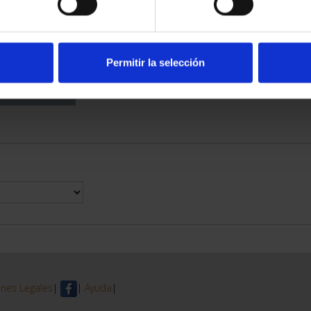
DE PROVINCIA
 COMPLET...
6,00 €
Permitir la selección
nes Legales
|
|
Ayuda
|