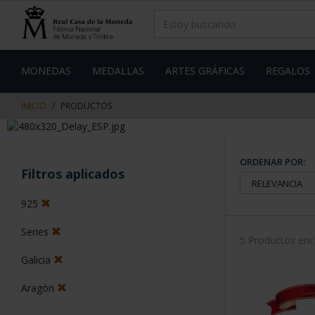
saltar
Saltar
al
al
contenido
men
de
navegacin
MONEDAS
MEDALLAS
ARTES GRÁFICAS
REGALOS
INICIO
PRODUCTOS
ORDENAR POR:
Filtros aplicados
925
Series
5 Productos en
Galicia
Aragón