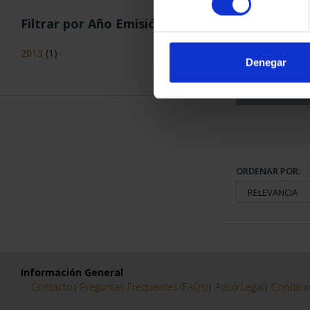
Filtrar por Año Emisión
CAPITALES 
COLECCION
2013
(1)
3.79
Denegar
ORDENAR POR:
Información General
Contacto
|
Preguntas Frequentes (FAQs)
|
Aviso Legal
|
Condicio