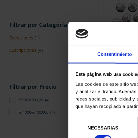
Filtrar por Categoría
Colecciones
(1)
SUSCRIPCIÓN 
Suscripciones
(4)
PROVI
Consentimiento
949,
Sólo para usuar
Esta página web usa cookie
Las cookies de este sitio we
Filtrar por Precio
y analizar el tráfico. Ademá
redes sociales, publicidad y
€500-€999,99
(4)
que hayan recopilado a parti
€1.000-€100.000
(1)
Selección
NECESARIAS
de
consentimiento