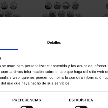
CAPITALES DE
SUSCRIPCIÓN CAPITALES DE
SUSC
NCIA 1
PROVINCIA 2
Detalles
00 €
949,00 €
ios registrados
Sólo para usuarios registrados
Sólo 
s
b se usan para personalizar el contenido y los anuncios, ofrecer
s, compartimos información sobre el uso que haga del sitio web 
 análisis web, quienes pueden combinarla con otra información q
r del uso que haya hecho de sus servicios.
PREFERENCIAS
ESTADÍSTICA