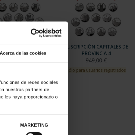
RIPCIÓN CAPITALES DE
SUSCRIPCIÓN CAPITALES DE
PROVINCIA 3
PROVINCIA 4
Acerca de las cookies
949,00 €
949,00 €
para usuarios registrados
Sólo para usuarios registrados
 funciones de redes sociales
con nuestros partners de
ue les haya proporcionado o
MARKETING