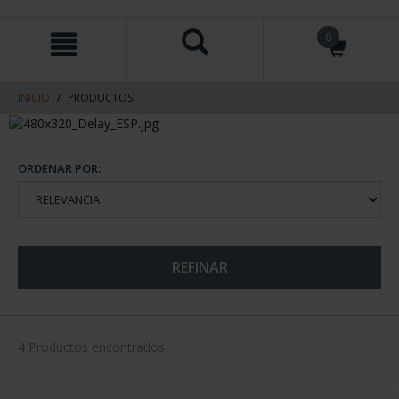
saltar
Saltar
0
al
al
contenido
men
de
navegacin
INICIO
PRODUCTOS
ORDENAR POR:
REFINAR
4 Productos encontrados