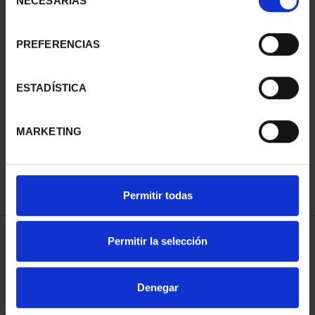
NECESARIAS
de
consentimiento
PREFERENCIAS
ESTADÍSTICA
SUSCRIPCIÓN
SUSCRIPCIÓN
CAPITALES DE
CAPITALES DE
MARKETING
PROVINCIA 3
PROVINCIA 4
949,00 €
949,00 €
Sólo para usuarios
Sólo para usuarios
registrados
registrados
Permitir todas
Permitir la selección
ORDENAR POR:
Denegar