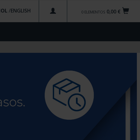
ÑOL
/
0,00 €
0
ELEMENTOS