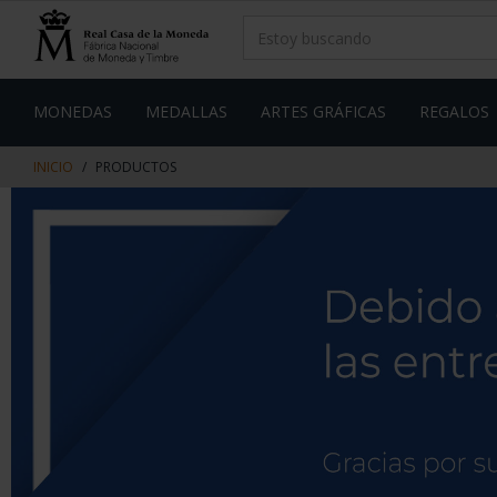
saltar
Saltar
al
al
contenido
men
de
navegacin
MONEDAS
MEDALLAS
ARTES GRÁFICAS
REGALOS
INICIO
PRODUCTOS