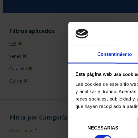
ORDENAR POR:
Filtros aplicados
925
Consentimiento
Series
5 Productos en
Cataluña
Esta página web usa cookie
Galicia
Las cookies de este sitio we
y analizar el tráfico. Ademá
redes sociales, publicidad y
que hayan recopilado a parti
Filtrar por Categoría
Selección
NECESARIAS
de
Colecciones
(1)
consentimiento