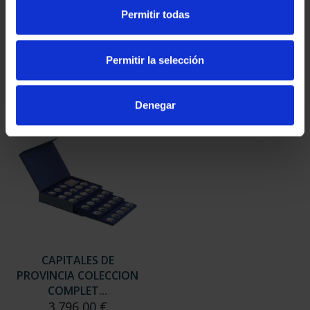
SUSCRIPCIÓN
SUSCRIPCIÓN
Permitir todas
CAPITALES DE
CAPITALES DE
PROVINCIA 3
PROVINCIA 4
949,00 €
949,00 €
Permitir la selección
Sólo para usuarios
Sólo para usuarios
registrados
registrados
Denegar
CAPITALES DE
PROVINCIA COLECCION
COMPLET...
3.796,00 €