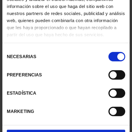
información sobre el uso que haga del sitio web con
nuestros partners de redes sociales, publicidad y análisis
web, quienes pueden combinarla con otra información
SUSCRIPCIÓN
SUSCRIPCIÓN
que les haya proporcionado o que hayan recopilado a
CAPITALES DE
CAPITALES DE
partir del uso que haya hecho de sus servicios.
PROVINCIA 1
PROVINCIA 2
949,00 €
949,00 €
Selección
Sólo para usuarios
Sólo para usuarios
NECESARIAS
de
registrados
registrados
consentimiento
PREFERENCIAS
ESTADÍSTICA
MARKETING