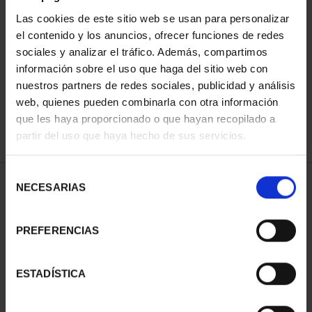
Las cookies de este sitio web se usan para personalizar
el contenido y los anuncios, ofrecer funciones de redes
ORDENAR POR:
sociales y analizar el tráfico. Además, compartimos
información sobre el uso que haga del sitio web con
nuestros partners de redes sociales, publicidad y análisis
web, quienes pueden combinarla con otra información
que les haya proporcionado o que hayan recopilado a
REFINAR
partir del uso que haya hecho de sus servicios.
Selección
1 Productos encontrados
NECESARIAS
de
consentimiento
PREFERENCIAS
ESTADÍSTICA