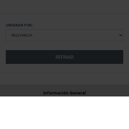
ORDENAR POR:
REFINAR
Información General
Contacto
Preguntas Frequentes (FAQs)
Aviso Legal
Condiciones Legales