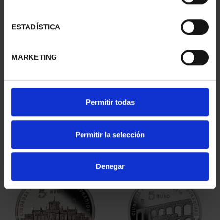
ESTADÍSTICA
MARKETING
CAPITALES ESPAÑOLAS
CIUDADES PATRIMONIO
- ZAMORA
- ÁVILA
Permitir todas
73,00 €
73,00 €
Permitir la selección
Denegar