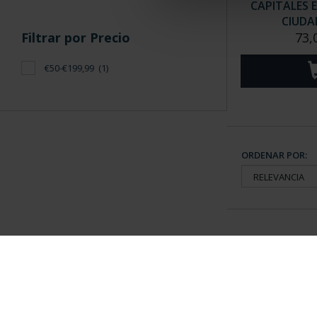
CAPITALES 
CIUDA
Filtrar por Precio
73,
€50-€199,99
(1)
ORDENAR POR:
Información General
Contacto
|
Preguntas Frequentes (FAQs)
|
Aviso Legal
|
Condicio