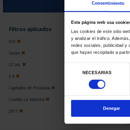
Consentimiento
Esta página web usa cookie
ORDENAR POR:
Filtros aplicados
Las cookies de este sitio we
y analizar el tráfico. Ademá
925
redes sociales, publicidad y
que hayan recopilado a parti
Series
1 Productos en
CC.AA.
Selección
NECESARIAS
de
5 €
consentimiento
Capitales de Provincia
Castilla-La Mancha
Denegar
2011