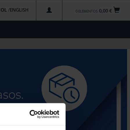
ÑOL
/
0,00 €
0
ELEMENTOS