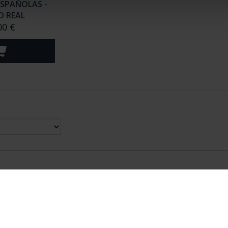
ESPAÑOLAS -
D REAL
00 €
nes Legales
|
|
Ayuda
|