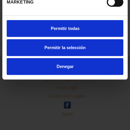
MARKETING
REFINAR
Permitir todas
Permitir la selección
Información General
Denegar
Contacto
Preguntas Frequentes (FAQs)
Aviso Legal
Condiciones Legales
Ayuda