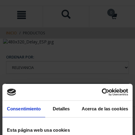
saltar
Saltar
0
al
al
contenido
men
de
navegacin
INICIO
PRODUCTOS
ORDENAR POR:
REFINAR
Consentimiento
Detalles
Acerca de las cookies
1 Productos encontrados
Esta página web usa cookies