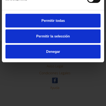
REFINAR
Permitir todas
Permitir la selección
Información General
Denegar
Contacto
Preguntas Frequentes (FAQs)
Aviso Legal
Condiciones Legales
Ayuda