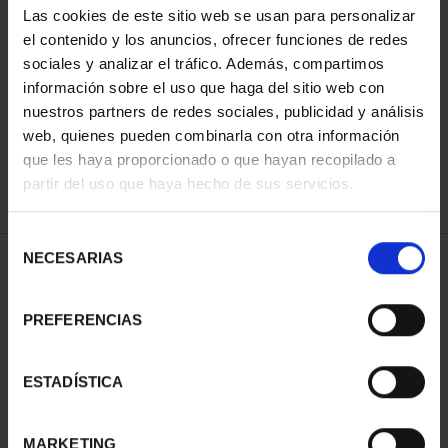
Las cookies de este sitio web se usan para personalizar
el contenido y los anuncios, ofrecer funciones de redes
sociales y analizar el tráfico. Además, compartimos
ORDENAR POR:
información sobre el uso que haga del sitio web con
nuestros partners de redes sociales, publicidad y análisis
web, quienes pueden combinarla con otra información
que les haya proporcionado o que hayan recopilado a
REFINAR
partir del uso que haya hecho de sus servicios.
Selección
NECESARIAS
de
2 Productos encontrados
consentimiento
PREFERENCIAS
ESTADÍSTICA
MARKETING