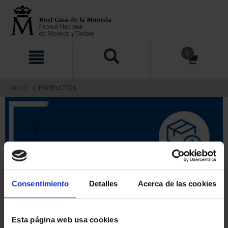
saltar
Saltar
0
al
al
contenido
men
de
navegacin
INICIO
PRODUCTOS
Consentimiento
Detalles
Acerca de las cookies
Esta página web usa cookies