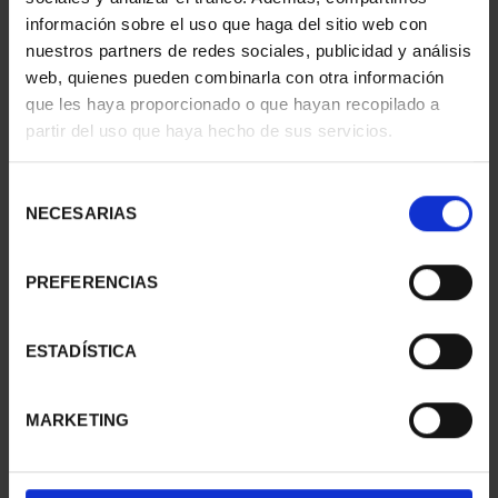
información sobre el uso que haga del sitio web con
nuestros partners de redes sociales, publicidad y análisis
web, quienes pueden combinarla con otra información
que les haya proporcionado o que hayan recopilado a
partir del uso que haya hecho de sus servicios.
SUSCRIPCIÓN
SUSCRIPCIÓN
CAPITALES DE
CAPITALES DE
PROVINCIA 3
PROVINCIA 4
Selección
949,00 €
949,00 €
NECESARIAS
de
consentimiento
Sólo para usuarios
Sólo para usuarios
registrados
registrados
PREFERENCIAS
ESTADÍSTICA
MARKETING