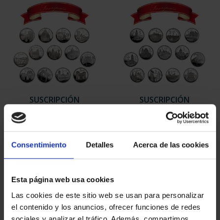
SUSCRIPCIÓN
SUSCRIPCIÓN
CAPITALES DE
CAPITALES DE
PROVINCIA 1
PROVINCIA 2
949,00 €
949,00 €
Consentimiento
Detalles
Acerca de las cookies
Sólo para usuarios
Sólo para usuarios
registrados
registrados
Esta página web usa cookies
Las cookies de este sitio web se usan para personalizar
el contenido y los anuncios, ofrecer funciones de redes
sociales y analizar el tráfico. Además, compartimos