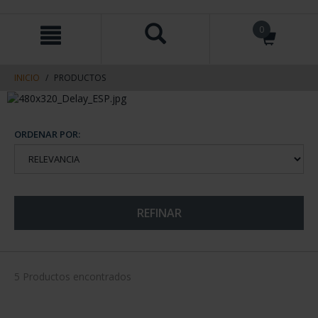
saltar
Saltar
0
al
al
contenido
men
de
navegacin
INICIO
PRODUCTOS
ORDENAR POR:
REFINAR
5 Productos encontrados