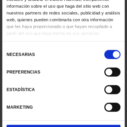
información sobre el uso que haga del sitio web con
nuestros partners de redes sociales, publicidad y análisis
web, quienes pueden combinarla con otra información
SUSCRIPCIÓN
SUSCRIPCIÓN
que les haya proporcionado o que hayan recopilado a
CAPITALES DE
CAPITALES DE
partir del uso que haya hecho de sus servicios.
PROVINCIA 1
PROVINCIA 2
949,00 €
949,00 €
Selección
Sólo para usuarios
Sólo para usuarios
NECESARIAS
de
registrados
registrados
consentimiento
PREFERENCIAS
ESTADÍSTICA
MARKETING