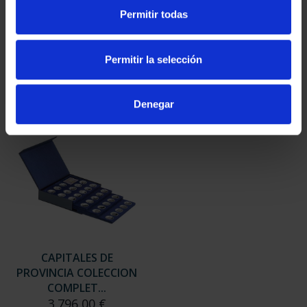
SUSCRIPCIÓN
SUSCRIPCIÓN
Permitir todas
CAPITALES DE
CAPITALES DE
PROVINCIA 3
PROVINCIA 4
949,00 €
949,00 €
Permitir la selección
Sólo para usuarios
Sólo para usuarios
registrados
registrados
Denegar
CAPITALES DE
PROVINCIA COLECCION
COMPLET...
3.796,00 €