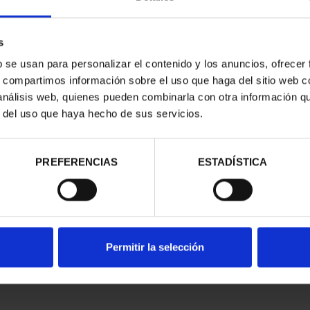
s
b se usan para personalizar el contenido y los anuncios, ofrecer
s, compartimos información sobre el uso que haga del sitio web 
 análisis web, quienes pueden combinarla con otra información q
CAPITALES DE
SUSCRIPCIÓN CAPITALES DE
SUSC
r del uso que haya hecho de sus servicios.
NCIA 1
PROVINCIA 2
00 €
949,00 €
ios registrados
Sólo para usuarios registrados
Sólo 
PREFERENCIAS
ESTADÍSTICA
Permitir la selección