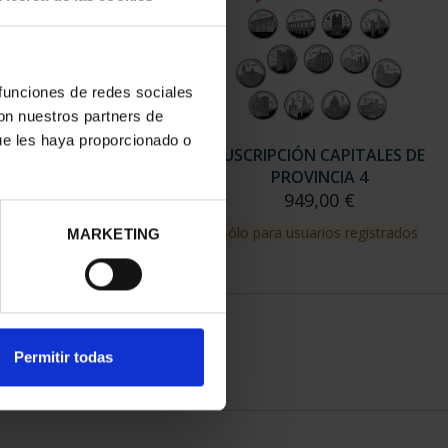
 funciones de redes sociales
con nuestros partners de
ue les haya proporcionado o
RIPCIÓN CAPITALES DE
SUSCRIPCIÓN CAPITALES DE
PROVINCIA 3
PROVINCIA 4
949,00 €
949,00 €
para usuarios registrados
Sólo para usuarios registrados
MARKETING
Permitir todas