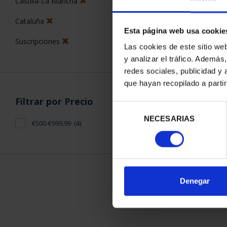
Castilla-La Mancha
Cataluña
Esta página web usa cookie
Suscripciones
Las cookies de este sitio we
y analizar el tráfico. Ademá
redes sociales, publicidad y
SUSCRIPCIÓN 
que hayan recopilado a parti
PROVI
Filtrar por Precio
949,
Selección
Sólo para usuar
NECESARIAS
de
€500-€999,99
(4)
consentimiento
ORDENAR POR:
Denegar