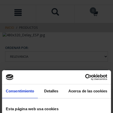
saltar
Saltar
0
al
al
contenido
men
de
navegacin
INICIO
PRODUCTOS
ORDENAR POR:
REFINAR
Consentimiento
Detalles
Acerca de las cookies
1 Productos encontrados
Esta página web usa cookies